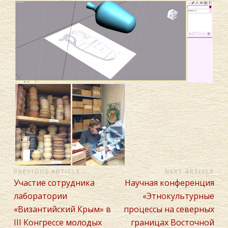
НАВИГАЦИЯ
PREVIOUS ARTICLE
NEXT ARTICLE
Previous
Next
Участие сотрудника
Научная конференция
ПО
Article:
Article:
лаборатории
«Этнокультурные
ЗАПИСЯМ
«Византийский Крым» в
процессы на северных
ΙIΙ Конгрессе молодых
границах Восточной