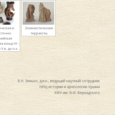
ическая и
Эллинистические
сточно-
терракоты
нийская
а конца VI –
V в. до н.э.
В.Н. Зинько, д.и.н., ведущий научный сотрудник
НИЦ истории и археологии Крыма
КФУ им. В.И. Вернадского