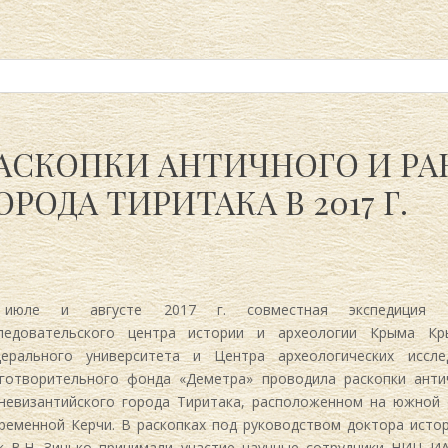
rch
АСКОПКИ АНТИЧНОГО И Р
ОРОДА ТИРИТАКА В 2017 Г.
09.2017
na
июле и августе 2017 г. совместная экспедиция Н
ледовательского центра истории и археологии Крыма Кр
ерального университета и Центра археологических иссле
готворительного фонда «Деметра» проводила раскопки анти
невизантийского города Тиритака, расположенном на южной 
ременной Керчи. В раскопках под руководством доктора исто
к В.Н. Зинько принимали участие научные сотрудники НИЦ ИАК