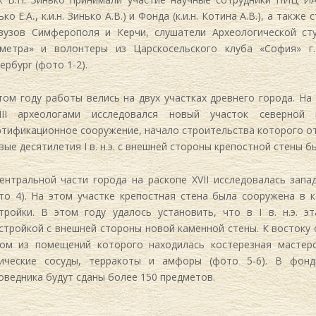
ько Е.А
.,
к.и.н. Зинько А.В.) и Фонда (к.и.н. Котина А.В.), а также
вузов Симферополя и Керчи, слушатели Археологической ст
метра» и волонтеры из Царскосельского клуба «София» г.
ербург (фото 1-2).
том году работы велись на двух участках древнего города. На
VIII археологами исследовался новый участок северно
тификационное сооружение, начало строительства которого относ
вые десятилетия I в. н.э. с внешней стороны крепостной стены
ентральной части города на раскопе XVII исследовалась зап
то 4). На этом участке крепостная стена была сооружена в ко
тройки. В этом году удалось установить, что в I в. н.э. 
стройкой с внешней стороны новой каменной стены. К востоку 
ом из помещений которого находилась костерезная мастерс
ические сосуды, терракоты и амфоры (фото 5-6). В фонды
оведника будут сданы более 150 предметов.