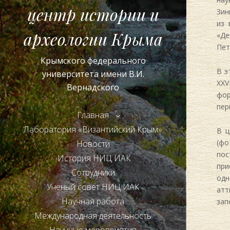
центр истории и
Зин
из 
археологии Крыма
«Де
Пет
Крымского федерального
В э
университета имени В.И.
XX
Вернадского
фор
пер
Главная
Лаборатория «Византийский Крым»
В ц
(фо
Новости
пос
История НИЦ ИАК
при
Сотрудники
одн
Ученый совет НИЦ ИАК
атт
Научная работа
зап
Международная деятельность