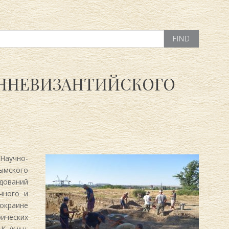
АННЕВИЗАНТИЙСКОГО
аучно-
ымского
дований
чного и
окраине
рических
 (к.и.н.