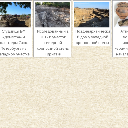
Студийцы БФ
Исследованный в
Позднеархаически
Атт
«Деметра» и
2017 г. участок
й дом у западной
во
олонтеры Санкт-
северной
крепостной стены
ио
Петербурга на
крепостной стены
керамик
ападном участке
Тиритаки
начала 