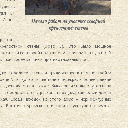
 студенты
удии БФ
 Санкт-
Начало работ на участке северной
крепостной стены
 раскопе
й крепостной стены (фото 3). Это было мощное
иться ко второй половине IV – началу III вв. до н.э. В
 был пристроен мощный противотаранный пояс.
адная городская стена и прилегающее к нем постройки
нце VI в. до н.э. и частично перекрыла более ранние
эта древняя стена также была значительно утолщена
от городской стены раскопан позднеархаический дом, в
кая. Среди находок из этого дома – чернофигурные
 Восточно-Крымского историко-культурного музея-